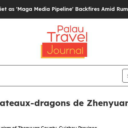
aga Media Pipeline' Backfires Amid Rumors Trum
s bateaux-dragons de Zhenyuan