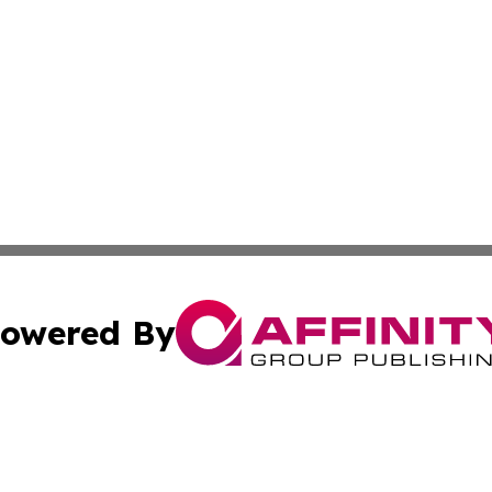
owered By
ubmit Press Release
Terms & Conditions
Copyright/DMCA
 Inc. dba Affinity Group Publishing & Palau Travel Journa