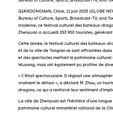
Bureau of Culture, Sports, Broadcast-TV, and T
QIANDONGNAN, Chine, 11 juin 2025 (GLOBE NEWSWI
Bureau of Culture, Sports, Broadcast-TV, and To
moderne, ce festival culturel des bateaux-dragon
Zhenyuan a accueilli 253 900 touristes, générant
Cette année, le festival culturel des bateaux-d
et de la ville de Tongren se sont affrontées dan
et des spectacles mettant le patrimoine culturel i
Wuyang, mais ont également pu profiter de divers
« C’était spectaculaire. Il régnait une atmosphère
vraiment le détour », a déclaré M. Zhou, un tour
dragons, ce qui a renforcé leur sentiment d’impl
La ville de Zhenyuan est l’héritière d’une longue
patrimoine culturel immatériel national de la C