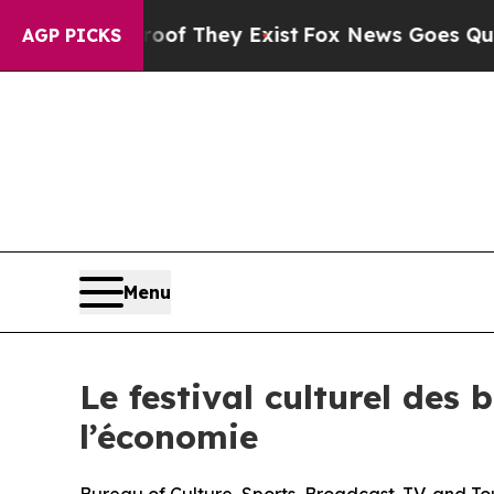
rs no Proof They Exist
Fox News Goes Quiet as 'M
AGP PICKS
Menu
Le festival culturel de
l’économie