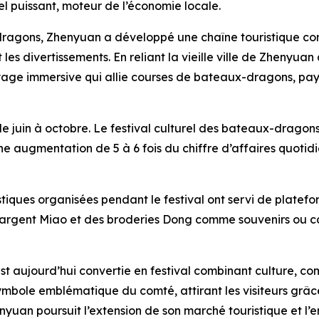
el puissant, moteur de l’économie locale.
dragons, Zhenyuan a développé une chaîne touristique com
t les divertissements. En reliant la vieille ville de Zhenyuan 
yage immersive qui allie courses de bateaux-dragons, pay
de juin à octobre. Le festival culturel des bateaux-drago
une augmentation de 5 à 6 fois du chiffre d’affaires quoti
ristiques organisées pendant le festival ont servi de platef
 argent Miao et des broderies Dong comme souvenirs ou ca
’est aujourd’hui convertie en festival combinant culture, co
le emblématique du comté, attirant les visiteurs grâce à
uan poursuit l’extension de son marché touristique et l’en