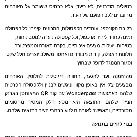
בטיולים מודרניים, לא כיעד, אלא כבסיס ששומר על האורחים
מחוברים ללב הפועם של העיר.
בליבת הקונספט עומדים הקפסולות, המכונים 'קינים'. כל קפסולה
זמינה כחדר ליחיד או כפול, וכל קפסולה נועדה למטב נוחות,
בטיחות ויעילות. מצעים איכותיים, בקרת תאורה וטמפרטורה,
חלונות האפלה, קירות מבודדים ואחסון משולב יוצרים חלל שקט
וסגור המנוגד לדופק שבחוץ.
מההזמנה ועד להגעה, החוויה דיגיטלית לחלוטין. האורחים
מבצעים צ'ק-אין באופן מקוון וניגשים לבניין ולקפסולה הפרטית
שלהם באמצעות
Wanderpass
עם קוד
QR
המאוחסן בארנק
הנייד שלהם. התוצאה היא מסע חלק המסיר מחסומים
מסורתיים, ומאפשר לאורחים לנוע ברחבי העיר בתנאים שלהם.
בנוי לחיים בתנועה