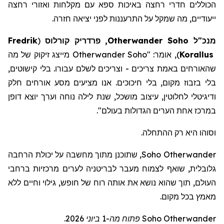
הכוללים חדרי רחצה באיכות ספא
עם
מקלחות
ואזורי
רחצה
ייעודיים
,
מה
שמקל
על
התרעננות
לפני
יציאה
חזרה
.
מנכ"ל
Soho
Otherwander
, פרדריק
קורלוס
(
Fredrik
Korallus
)
, אומר: "
Otherwander Soho
מייצג זיקוק של מה
שהאורחים באמת צריכים - וצריכים לשלם עבורו. בלי קישוטים,
בלי בזבוז מקום, בלי חיכוכים. אנו מציעים מסע אורחים חלק
ודיגיטלי לחלוטין, עיצוב מושכל, שנת לילה נוחה וערך יוצא דופן
במרכז אחת הערים הגדולות בעולם
".
וסוהו היא רק ההתחלה.
Otherwander
Soho
, שתוכנ
ן
מתוך מחשבה על יכולת הרחבה
גלובלית, שוא
ף
לצמוח מעבר לבריטניה לערים מרכזיות ברחבי
העולם, תוך שה
וא
נושא את אותה רוח של חופש, גילוי וחיים ללא
מאמץ בכל מקום.
Otherwander
Soho
פתוח מה-1 ביוני 2026.