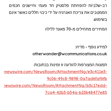
רב-שלביות להפחתת פלסטיק חד פעמי וחיישנים חכמים
הממטבים את צריכת האנרגיה על ידי כיבוי חללים כאשר אינם
בשימוש.
המחירים מתחילים מ-70
פאונד
ללילה
למידע נוסף - מדיה
:
otherwander@wcommunications.co.uk
תמונות המצורפות להודעה זו זמינות בכתוב
ו
ת:
lobenewswire.com/NewsRoom/AttachmentNg/e3c411e3-
9c06-49c8-9898-0a7ad6faf6fb
obenewswire.com/NewsRoom/AttachmentNg/b3c17edd-
7ca4-42b3-b54a-b23648477e85