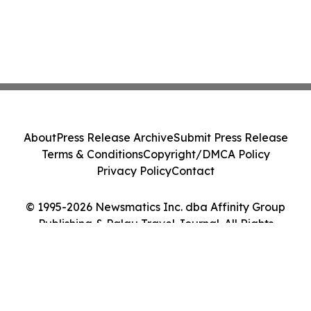
About
Press Release Archive
Submit Press Release
Terms & Conditions
Copyright/DMCA Policy
Privacy Policy
Contact
© 1995-2026 Newsmatics Inc. dba Affinity Group
Publishing & Palau Travel Journal. All Rights
Reserved.
Cookie Settings / Your Privacy Choices