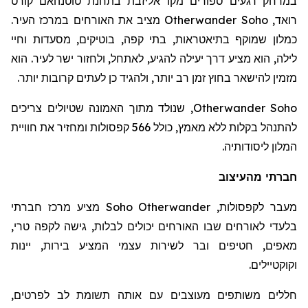
במרחק רגעים ספורים מקו אליזבת בתחנת
טוטנהאם
קורט
רואד
,
Otherwander Soho
מציב את האורחים במרכז העיר.
כמלון שמוקף בתיאטראות, בתי קפה, בוטיקים, מסעדות וחיי
לילה, הוא מציע דרך יעילה להגיע, לאתחל, ולחזור ישר לעיר. הוא
מזמין להישאר בחוץ זמן רב יותר, ולהגיד כן לעתים קרובות יותר.
Otherwander Soho
, שנולד מתוך האמונה שטיולים צריכים
להתנהל בקלות ללא מאמץ, כולל 566 קפסולות ומחזיר את חוויית
המלון ליסודותיה.
חברתי מהעיצוב
מעבר לקפסולות,
Otherwander
Soho
מציע מרכז חברתי
בלעדי לאורחים שבו האורחים יכולים לבלות, גישה לקפה טרי,
מאפים, חטיפים ובר לשירות עצמי המציע בירות, יינות
וקוקטיילים.
חללים משותפים מעוצבים עם אותה תשומת לב לפרטים,