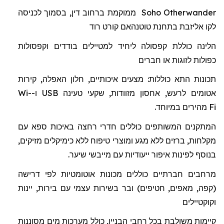
Otherwander
Soho
ממוקמת ברחוב דין, בסמוך לכניסה
לקו אליזבת בתחנת
טוטנהאם
קורט רוד
הלינה כוללת
קפסולה
ל
יחיד למטיילים בודדים וקפסולות
כפולות לזוגות או חברים
תכונות התא כוללות: מצעים איכותיים, חלון האפלה, קירות
אטומים לרעש, אחסון מזוודות, שקעי טעינה
USB
ו-
Wi-
Fi
מהיר
ים
במיוחד.
המתקנים המשותפים כוללים חדרי רחצה באיכות ספא
עם
מקלחות
,
ברזים
ללא
מגע
ומוצרי
טיפוח
ללא
כימיקלים מזיקים
,
בנוסף
לפינות
איפור
ייעודיות
עם
מייבשי
שיער
.
מרחבים חברתיים כוללים מכונות אוטומטיות לפי דרישה
(קפה, מאפים, חטיפים) ובר בשירות עצמי עם בירות, יינות
וקוקטיילים
קיימות משולבת בכל רחבי הבניין, כולל מערכות מים מסוננות