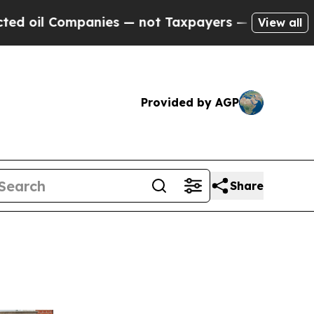
s — not Taxpayers — the Chance to Cash in on Pu
View all
Provided by AGP
Share