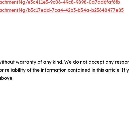
achmentNg/e3c411e3-9c06-49c8-9898-0a7ad6faf6fb
tachmentNg/b3c17edd-7ca4-42b3-b54a-b23648477e85
without warranty of any kind. We do not accept any responsib
r reliability of the information contained in this article. I
 above.