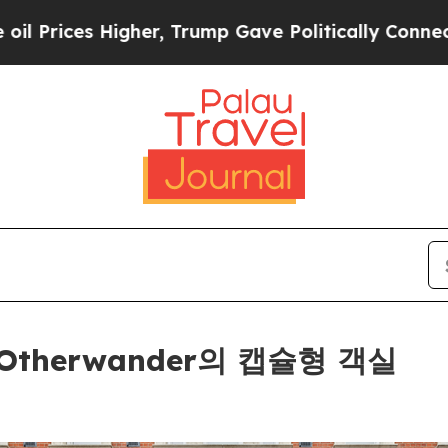
r, Trump Gave Politically Connected oil Companie
therwander의 캡슐형 객실